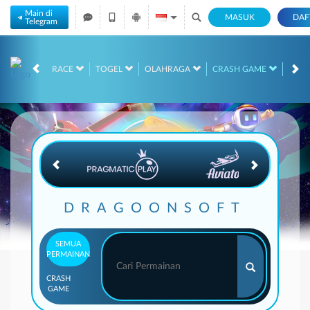
Main di
MASUK
DAF
Telegram
 CASINO
RACE
TOGEL
OLAHRAGA
CRASH GAME
ARC
DRAGOONSOFT
SEMUA
PERMAINAN
CRASH
GAME