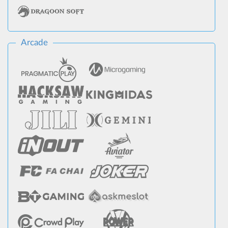
Arcade