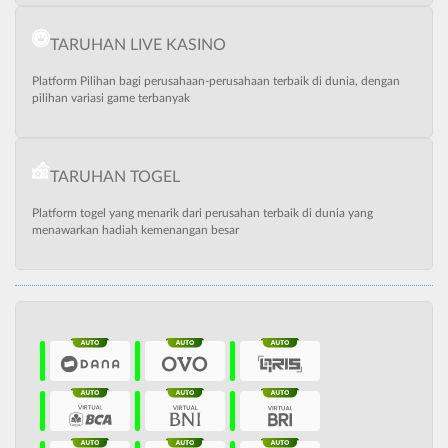
TARUHAN LIVE KASINO
Platform Pilihan bagi perusahaan-perusahaan terbaik di dunia, dengan
pilihan variasi game terbanyak
TARUHAN TOGEL
Platform togel yang menarik dari perusahan terbaik di dunia yang
menawarkan hadiah kemenangan besar