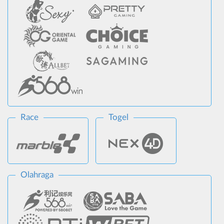
Race
Togel
Olahraga