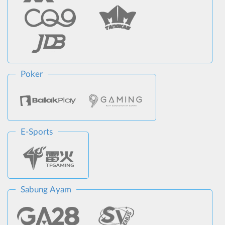
Poker
E-Sports
Sabung Ayam