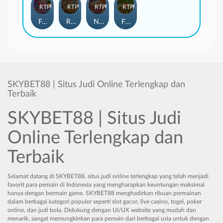
RTP
88%
RTP
91%
RTP
80%
RTP
94%
Fortune Money Boom
ROBIN HOOD
NIGHT MARKET 2
FORTUNE EGG
SKYBET88 | Situs Judi Online Terlengkap dan
Terbaik
SKYBET88 | Situs Judi
Online Terlengkap dan
Terbaik
Selamat datang di SKYBET88, situs judi online terlengkap yang telah menjadi
favorit para pemain di Indonesia yang mengharapkan keuntungan maksimal
hanya dengan bermain game. SKYBET88 menghadirkan ribuan permainan
dalam berbagai kategori populer seperti slot gacor, live casino, togel, poker
online, dan judi bola. Didukung dengan UI/UX website yang mudah dan
menarik, sangat memungkinkan para pemain dari berbagai usia untuk dengan