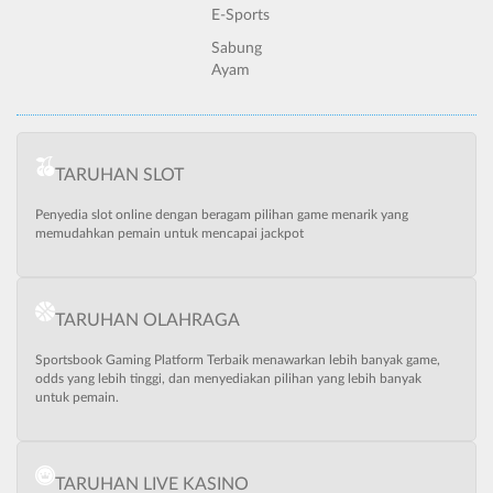
E-Sports
Sabung
Ayam
TARUHAN SLOT
Penyedia slot online dengan beragam pilihan game menarik yang
memudahkan pemain untuk mencapai jackpot
TARUHAN OLAHRAGA
Sportsbook Gaming Platform Terbaik menawarkan lebih banyak game,
odds yang lebih tinggi, dan menyediakan pilihan yang lebih banyak
untuk pemain.
TARUHAN LIVE KASINO