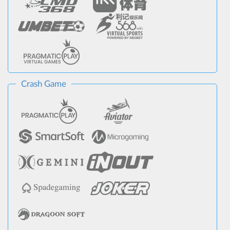
Crash Game