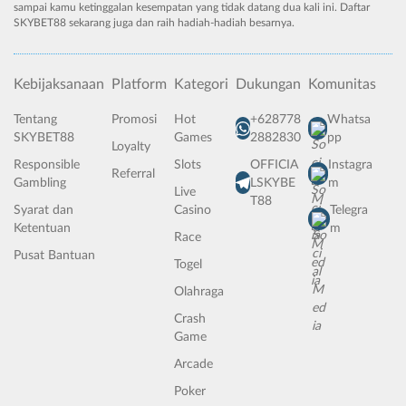
sampai kamu ketinggalan kesempatan yang tidak datang dua kali ini. Daftar
SKYBET88 sekarang juga dan raih hadiah-hadiah besarnya.
Kebijaksanaan
Platform
Kategori
Dukungan
Komunitas
Tentang
Promosi
Hot
+628778
Whatsa
SKYBET88
Games
2882830
pp
Loyalty
Responsible
Slots
OFFICIA
Instagra
Referral
Gambling
LSKYBE
m
Live
T88
Syarat dan
Casino
Telegra
Ketentuan
m
Race
Pusat Bantuan
Togel
Olahraga
Crash
Game
Arcade
Poker