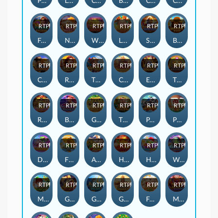
PHOENIX FEVER
LEGEND OF INCA
CYBER GOD OF FORTUNE⁺
BAD RICH WOLF
CATLA'S MONEY MACHINE
CHINESE NEW YEAR 2
RTP
81%
RTP
86%
RTP
93%
RTP
93%
RTP
84%
RTP
86%
Fortune Goddess
NIGHT MARKET
WIN WIN NEKO
Lucky Fortune 3x3
SWORD OF KING
BUFFALO WAYS
RTP
93%
RTP
93%
RTP
81%
RTP
83%
RTP
80%
RTP
79%
COWBOYS
Roma Gladiatrix
TREASURE CRUISE
CRAZY BUFFALO
EGYPT BONANZA
TREASURE RAIDERS
RTP
89%
RTP
80%
RTP
91%
RTP
90%
RTP
85%
RTP
86%
RICH ＭAN
Boxing Riches
GOLDEN PANTHER
THREE LITTLE PIGS
PANDA DRAGON BOAT
PONG PONG HU
RTP
92%
RTP
88%
RTP
93%
RTP
81%
RTP
90%
RTP
85%
DA LE MEN
FORTUNE KOI
ANIMAL RACING
HOT POT PARTY
HAPPY DUO BAO
WAR OF THE UNIVERSE
RTP
79%
RTP
87%
RTP
86%
RTP
93%
RTP
93%
RTP
93%
MAGIC BEANS
GOLD RUSH
GRAND BLUE
GLORY OF ROME
Fortune Sheep
MERGE MAGIC