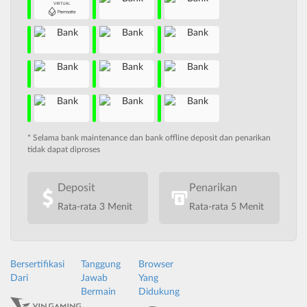
* Selama bank maintenance dan bank offline deposit dan penarikan
tidak dapat diproses
Deposit
Penarikan
Rata-rata 3 Menit
Rata-rata 5 Menit
Bersertifikasi
Tanggung
Browser
Dari
Jawab
Yang
Bermain
Didukung