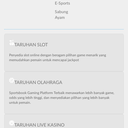
E-Sports
Sabung
Ayam
TARUHAN SLOT
Penyedia slot online dengan beragam pilihan game menarik yang
memudahkan pemain untuk mencapai jackpot
TARUHAN OLAHRAGA
Sportsbook Gaming Platform Terbaik menawarkan lebih banyak game,
odds yang lebih tinggi, dan menyediakan pilihan yang lebih banyak
untuk pemain.
TARUHAN LIVE KASINO