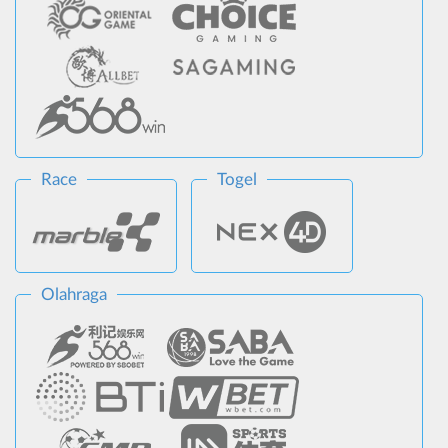
Race
Togel
Olahraga